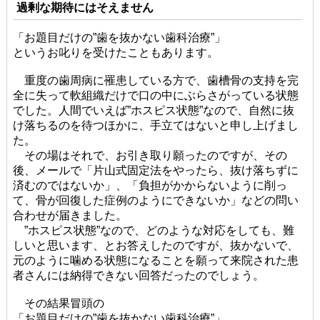
過剰な期待にはそえません
「お題目だけの”歯を抜かない歯科治療”」
というお叱りを受けたこともあります。
重度の歯周病に罹患している方で、歯槽骨の支持を完
全に失って軟組織だけで口の中にぶらさがっている状態
でした。人間でいえば”ホスピス状態”なので、自然に抜
け落ちるのを待つほかに、手立てはないと申し上げまし
た。
その場はそれで、お引き取り願ったのですが、その
後、メールで「片山式固定法をやったら、抜け落ちずに
済むのではないか」、「負担がかからないように削っ
て、骨が回復した症例のようにできないか」などの問い
合わせが届きました。
”ホスピス状態”なので、どのような対応をしても、難
しいと思います、とお答えしたのですが、抜かないで、
元のように噛める状態になることを願って来院された患
者さんには納得できない回答だったのでしょう。
その結果冒頭の
「お題目だけの”歯を抜かない歯科治療”」