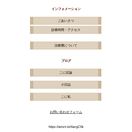
インフォメーション
ごあいさつ
診療時間・アクセス
治療費について
ブログ
こに試論
小日誌
こに私
お問い合わせフォーム
https://amzn.to/4acgC0k