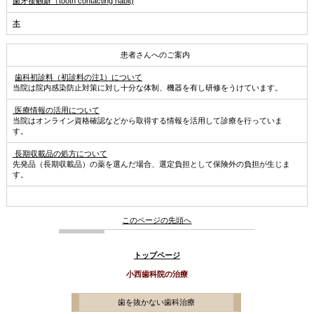
歯牙接触癖（tooth contacting habit)
本
患者さんへのご案内
歯科初診料（初診料の注1）について
当院は院内感染防止対策に対し十分な体制、機器を有し研修をうけています。
医療情報の活用について
当院はオンライン資格確認などから取得する情報を活用して診療を行っていま
す。
長期収載品の処方について
先発品（長期収載品）の薬を選んだ場合、選定負担として保険外の負担が生じま
す。
このページの先頭へ
トップページ
小西歯科院の治療
歯を抜かない歯科治療