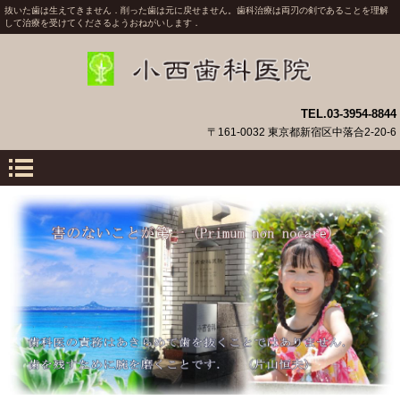
抜いた歯は生えてきません．削った歯は元に戻せません。歯科治療は両刃の剣であることを理解
して治療を受けてくださるようおねがいします．
TEL.03-3954-8844
〒161-0032 東京都新宿区中落合2-20-6