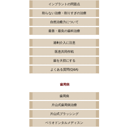
インプラントの問題点
削らない治療・削りすぎの治療
自然治癒力について
最善・最良の歯科治療
過剰介入に注意
医患共同作戦
歯を大切にする
よくある質問(
Q&A)
歯周病
歯周病
片山式歯周病治療
片山式ブラッシング
ペリオドンタルメディスン