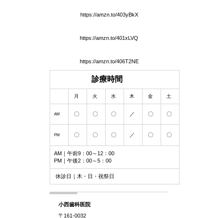
https://amzn.to/403yBkX
https://amzn.to/401xLVQ
https://amzn.to/406T2NE
診療時間
月
火
水
木
金
土
〇
〇
〇
／
〇
〇
AM
〇
〇
〇
／
〇
〇
PM
AM｜午前9：00～12：00
PM｜午後2：00～5：00
休診日｜木・日・祝祭日
小西歯科医院
〒161-0032