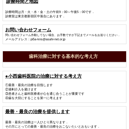
診療時間と地図
診療時間は月・火・水・金・土の午前9：00～午後5：00です．
診療室は東京都新宿区中落合にあります．
お問い合わせフォーム
問い合わせフォーム作動してない場合、お手数ですが下記までメールをお送りください．
メールアドレス：pi5a-kns@asahi-net.or.jp
歯科治療に対する基本的な考え方
●小西歯科医院の治療に対する考え方
①最善・最良の治療を目指します
②過剰介入を避けます
③患者さんと歯科医療者が心を通じ合うことが重要です
④歯を大切にすることを第一に考えます
最善・最良の治療を提供します
最善・最良の治療は一人ひとり異なります．
その方にとっての最善・最良の治療をおこないたいとおもいます．