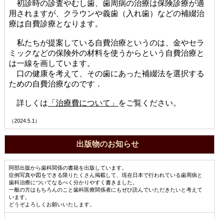
初診時の診査やむし歯、歯周病の治療は保険診療が適
用されますが、クラウンや義歯（入れ歯）などの補綴治
療は自費診療となります。
私たちが提案している自費治療というのは、金やセラ
ミックなどの保険外の材料を使うからという自費治療と
は一線を画しています。
口の健康を考えて、その歯にあった補綴法を選択する
ための自費治療なのです．
詳しくは
「治療費について」
をご覧ください。
（2024.5.1）
出版物のお知らせ
阿部出版から歯科関係の書籍を出版しています。
症例写真や図をできる限りたくさん掲載して、現在日本で行われている歯周病と
歯科治療についてなるべく分かりやすく書きました。
一般の方はもちろんのこと歯科医療関係者にもぜひ読んでいただきたいと考えて
います。
どうぞよろしくお願いいたします。